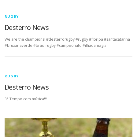
RUGBY
Desterro News
We are the champions! #desterrorugby #rugby #floripa #santacatarina
#bruxariaverde #brasilrugby #campeonato #ilhadamagia
RUGBY
Desterro News
3° Tempo com música!!!