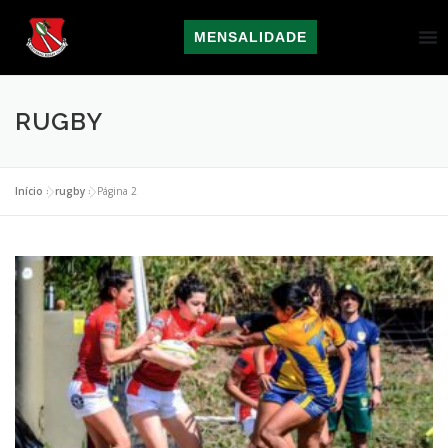
MENSALIDADE
RUGBY
Início
»
rugby
»
Página 2