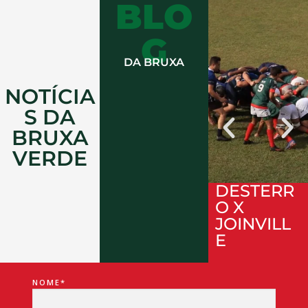
BLO
G
DA BRUXA
NOTÍCIA
S DA
BRUXA
VERDE
DESTERR
O X
JOINVILL
E
NOME*