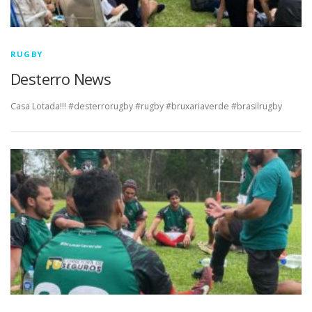
RUGBY
Desterro News
Casa Lotada!!! #desterrorugby #rugby #bruxariaverde #brasilrugby