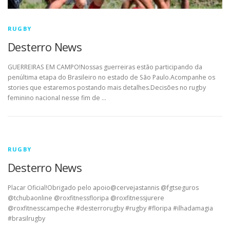
RUGBY
Desterro News
GUERREIRAS EM CAMPO!Nossas guerreiras estão participando da
penúltima etapa do Brasileiro no estado de São Paulo.Acompanhe os
stories que estaremos postando mais detalhes.Decisões no rugby
feminino nacional nesse fim de …
RUGBY
Desterro News
Placar Oficial!Obrigado pelo apoio@cervejastannis @fgtseguros
@tchubaonline @roxfitnessfloripa @roxfitnessjurere
@roxfitnesscampeche #desterrorugby #rugby #floripa #ilhadamagia
#brasilrugby