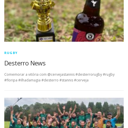
RUGBY
Desterro News
Comemorar a vitória com @cervejastannis #desterrorugby #rugby
#floripa #ilhadamagia #desterro #stannis #cerveja